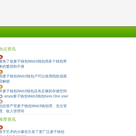
热点资讯
避免了使麦子钱包Web3钱包用多个钱包带
来的繁琐和不便
用麦子钱包Web3钱包户可以使用指纹或面
容解锁
并麦子钱包Web3钱包且有足够的存储空间
anyw麦子钱包Web3钱包here.One user
包括资产管麦子钱包Web3钱包理、支出管
理、收入管理等
推荐资讯
数字艺术的火爆也引发了更广泛麦子钱包