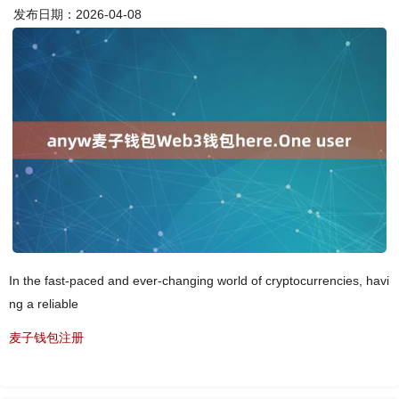
发布日期：2026-04-08
In the fast-paced and ever-changing world of cryptocurrencies, havi
ng a reliable
麦子钱包注册