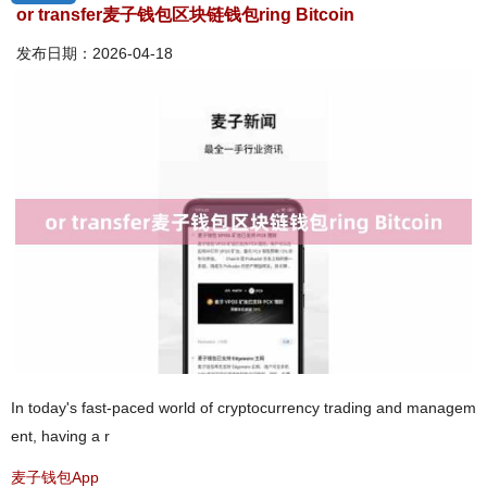
or transfer麦子钱包区块链钱包ring Bitcoin
发布日期：2026-04-18
In today's fast-paced world of cryptocurrency trading and managem
ent, having a r
麦子钱包App