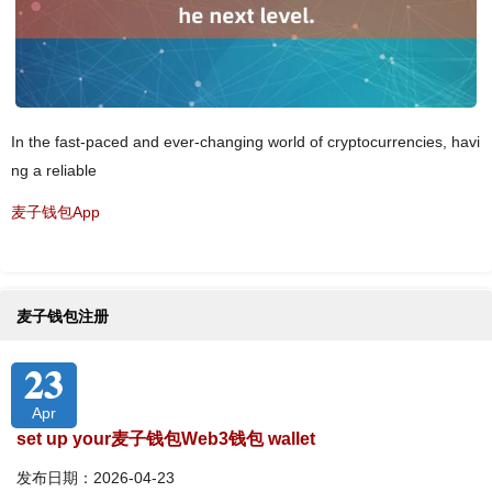
In the fast-paced and ever-changing world of cryptocurrencies, havi
ng a reliable
麦子钱包App
麦子钱包注册
23
Apr
set up your麦子钱包Web3钱包 wallet
发布日期：2026-04-23