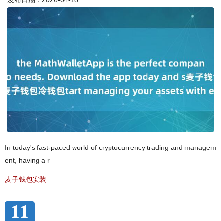
发布日期：2026-04-18
In today's fast-paced world of cryptocurrency trading and managem
ent, having a r
麦子钱包安装
11