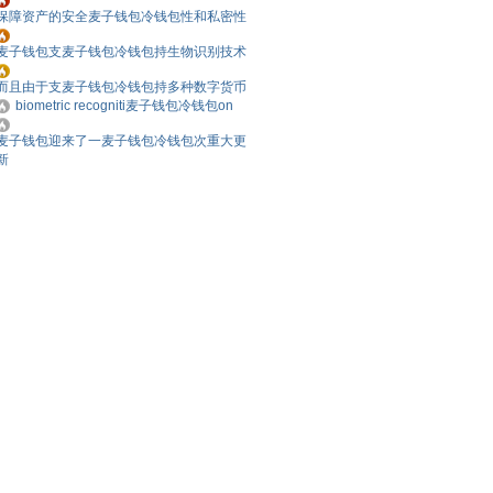
保障资产的安全麦子钱包冷钱包性和私密性
麦子钱包支麦子钱包冷钱包持生物识别技术
而且由于支麦子钱包冷钱包持多种数字货币
biometric recogniti麦子钱包冷钱包on
麦子钱包迎来了一麦子钱包冷钱包次重大更
新