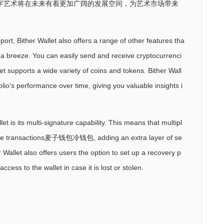
字艺术将在未来有着更加广阔的发展空间，为艺术市场带来
upport, Bither Wallet also offers a range of other features tha
 a breeze. You can easily send and receive cryptocurrenci
let supports a wide variety of coins and tokens. Bither Wall
folio's performance over time, giving you valuable insights i
et is its multi-signature capability. This means that multipl
orize transactions麦子钱包冷钱包, adding an extra layer of se
her Wallet also offers users the option to set up a recovery p
cess to the wallet in case it is lost or stolen.