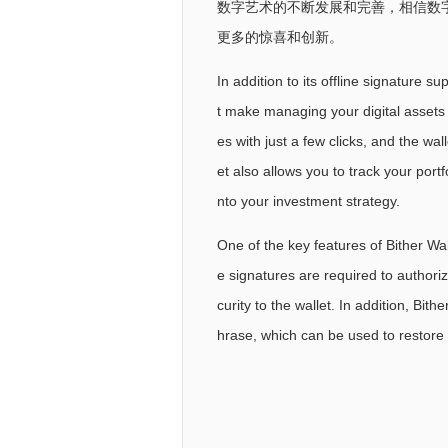
数字艺术的不断发展和完善，相信数
更多的惊喜和创新。
In addition to its offline signature s
t make managing your digital assets
es with just a few clicks, and the wal
et also allows you to track your port
nto your investment strategy.
One of the key features of Bither Wall
e signatures are required to auth
curity to the wallet. In addition, Bit
hrase, which can be used to restore ac