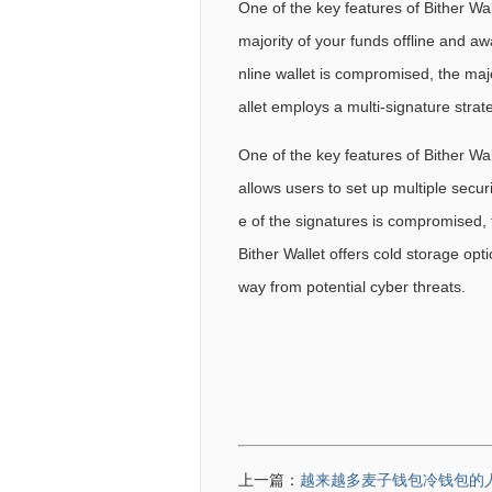
One of the key features of Bither Wal
majority of your funds offline and aw
nline wallet is compromised, the majo
allet employs a multi-signature strat
One of the key features of Bither W
allows users to set up multiple secur
e of the signatures is compromised, th
Bither Wallet offers cold storage opti
way from potential cyber threats.
上一篇：
越来越多麦子钱包冷钱包的