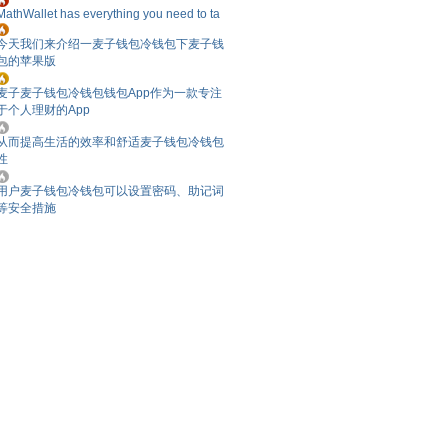
MathWallet has everything you need to ta
今天我们来介绍一麦子钱包冷钱包下麦子钱
包的苹果版
麦子麦子钱包冷钱包钱包App作为一款专注
于个人理财的App
从而提高生活的效率和舒适麦子钱包冷钱包
性
用户麦子钱包冷钱包可以设置密码、助记词
等安全措施